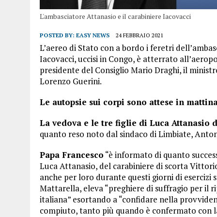
L'ambasciatore Attanasio e il carabiniere Iacovacci
POSTED BY:
EASY NEWS
24 FEBBRAIO 2021
L’aereo di Stato con a bordo i feretri dell’ambas
Iacovacci, uccisi in Congo, è atterrato all’aerop
presidente del Consiglio Mario Draghi, il ministro
Lorenzo Guerini.
Le autopsie sui corpi sono attese in mattin
La vedova e le tre figlie di Luca Attanasio 
quanto reso noto dal sindaco di Limbiate, Ant
Papa Francesco
“è informato di quanto success
Luca Attanasio, del carabiniere di scorta Vittor
anche per loro durante questi giorni di esercizi 
Mattarella, eleva “preghiere di suffragio per il r
italiana” esortando a “confidare nella provviden
compiuto, tanto più quando è confermato con la so