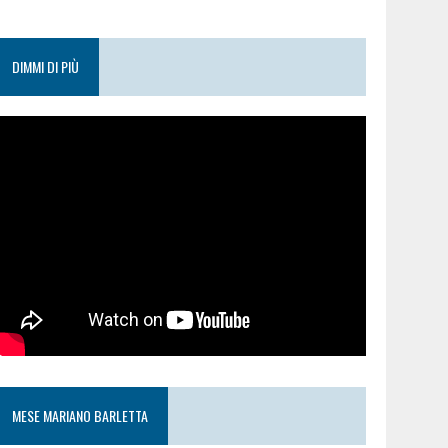
DIMMI DI PIÙ
MESE MARIANO BARLETTA