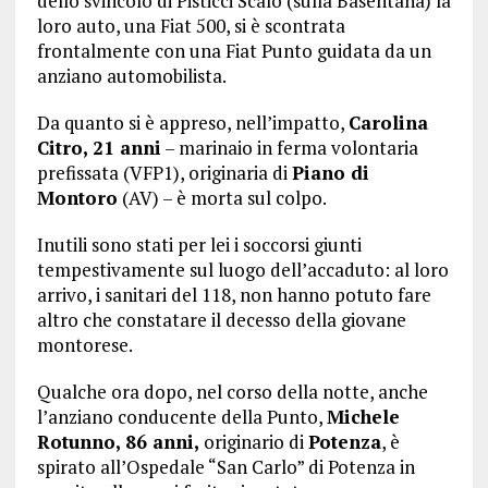
dello svincolo di Pisticci Scalo (sulla Basentana) la
loro auto, una Fiat 500, si è scontrata
frontalmente con una Fiat Punto guidata da un
anziano automobilista.
Da quanto si è appreso, nell’impatto,
Carolina
Citro, 21 anni
– marinaio in ferma volontaria
prefissata (VFP1), originaria di
Piano di
Montoro
(AV) – è morta sul colpo.
Inutili sono stati per lei i soccorsi giunti
tempestivamente sul luogo dell’accaduto: al loro
arrivo, i sanitari del 118, non hanno potuto fare
altro che constatare il decesso della giovane
montorese.
Qualche ora dopo, nel corso della notte, anche
l’anziano conducente della Punto,
Michele
Rotunno, 86 anni,
originario di
Potenza
, è
spirato all’Ospedale “San Carlo” di Potenza in