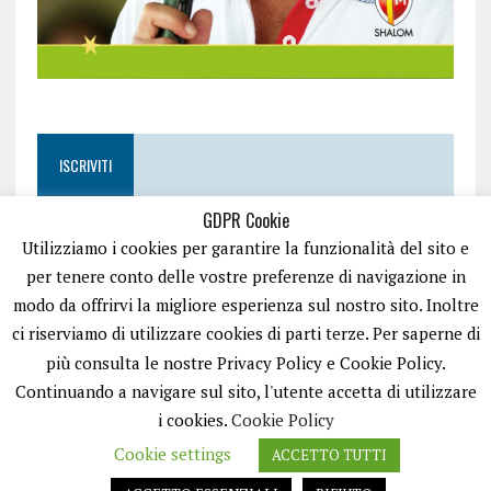
ISCRIVITI
GDPR Cookie
Utilizziamo i cookies per garantire la funzionalità del sito e
per tenere conto delle vostre preferenze di navigazione in
modo da offrirvi la migliore esperienza sul nostro sito. Inoltre
ci riserviamo di utilizzare cookies di parti terze. Per saperne di
più consulta le nostre Privacy Policy e Cookie Policy.
Continuando a navigare sul sito, l'utente accetta di utilizzare
i cookies.
Cookie Policy
Cookie settings
ACCETTO TUTTI
EASYNEWS24 È UN PORTALE GESTITO DA FRANCESCO TV - PARTITA IVA
08792490727 - TESTATA GIORNALISTICA REGISTRATA PRESSO IL TRIBUNALE