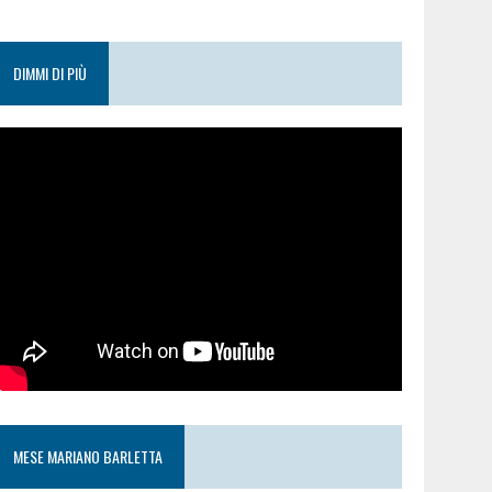
DIMMI DI PIÙ
MESE MARIANO BARLETTA