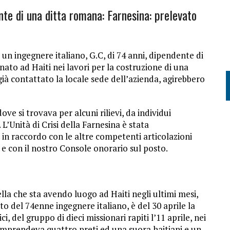
te di una ditta romana: Farnesina: prelevato
 ingegnere italiano, G.C, di 74 anni, dipendente di
ato ad Haiti nei lavori per la costruzione di una
 già contattato la locale sede dell’azienda, agirebbero
ve si trovava per alcuni rilievi, da individui
 L’Unità di Crisi della Farnesina è stata
in raccordo con le altre competenti articolazioni
e con il nostro Console onorario sul posto.
lla che sta avendo luogo ad Haiti negli ultimi mesi,
 del 74enne ingegnere italiano, è del 30 aprile la
lici, del gruppo di dieci missionari rapiti l’11 aprile, nei
comprendeva quattro preti ed una suora haitiani e un