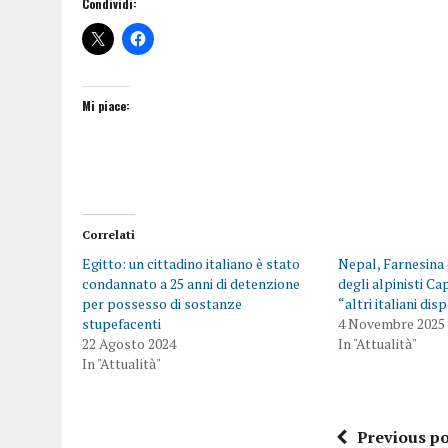
Condividi:
Mi piace:
Correlati
Egitto: un cittadino italiano è stato
Nepal, Farnesina
condannato a 25 anni di detenzione
degli alpinisti C
per possesso di sostanze
“altri italiani dis
stupefacenti
4 Novembre 2025
22 Agosto 2024
In "Attualità"
In "Attualità"
Previous po