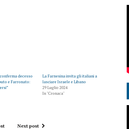
 conferma decesso
La Farnesina invita gli italiani a
aputo e Farronato:
lasciare Israele e Libano
persi”
29 Luglio 2024
In "Cronaca"
st
Next post