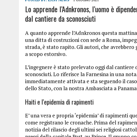
Lo apprende l’Adnkronos, l’uomo è dipenden
dal cantiere da sconosciuti
A quanto apprende l’Adnkronos questa mattina un
una ditta di costruzioni con sede a Roma, impegn
strada, è stato rapito. Gli autori, che avrebbero
a scopo estorsivo.
L’ingegnere è stato prelevato oggi dal cantiere do
sconosciuti. Lo riferisce la Farnesina in una nota.
immediatamente attivata e sta seguendo il caso 
dello Stato, con la nostra Ambasciata a Panama 
Haiti e l’epidemia di rapimenti
E’ una vera e propria ‘epidemia’ di rapimenti que
come registrano le cronache. Prima del rapimento
notizia del rilascio degli ultimi sei religiosi catto
pressi della capitale Port-au Prince. Il gruppo 