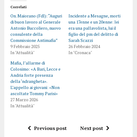
Correlati
On. Maiorano (FdI): “Auguri
Incidente a Mesagne, morti
di buon lavoro al Generale
una 17enne e un 20enne: lei
Antonio Buccoliero, nuovo
era una pallavolista, lui il
consulente della
figlio del pm del delitto di
Commissione Antimafia”
Sarah Scazzi
9 Febbraio 2025
26 Febbraio 2024
In "Attualità"
In "Cronaca"
Mafia, l’allarme di
Colosimo: «A Bari, Lecce e
Andria forte presenza
della ‘ndrangheta».
L’appello ai giovani: «Non
ascoltate Tommy Parisi»
27 Marzo 2026
In "Attualità"
Previous post
Next post