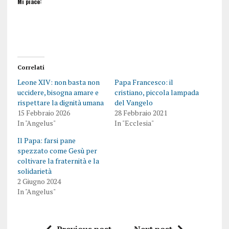
Mi piace:
Correlati
Leone XIV: non basta non
Papa Francesco: il
uccidere, bisogna amare e
cristiano, piccola lampada
rispettare la dignità umana
del Vangelo
15 Febbraio 2026
28 Febbraio 2021
In "Angelus"
In "Ecclesia"
Il Papa: farsi pane
spezzato come Gesù per
coltivare la fraternità e la
solidarietà
2 Giugno 2024
In "Angelus"
Previous post
Next post