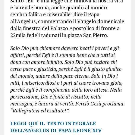
Santo”. Ed “è una legge che rinnova la nostra vita
e la rende buona, anche quando al mondo
sembra fallita e miserabile” dice il Papa
all’Angelus, commentando il Vangelo domenicale
dalla finestra del Palazzo Apostolico di fronte a
22mila fedeli radunati in piazza San Pietro.
Solo Dio può chiamare davvero beati i poveri e gli
afflitti, perché Egli è il sommo bene che a tutti si
dona con amore infinito. Solo Dio può saziare chi
cerca pace e giustizia, perché Egli è il giusto giudice
del mondo, autore della pace eterna. Solo in Dio i
miti, i misericordiosi e i puri di cuore trovano gioia,
perché Egli è il compimento della loro attesa. Nella
persecuzione, Dio è fonte di riscatto; nella
menzogna, è àncora di verità. Perciò Gesù proclama:
“Rallegratevi ed esultate!”.
LEGGI QUI IL TESTO INTEGRALE
DELL’ANGELUS DI PAPA LEONE XIV