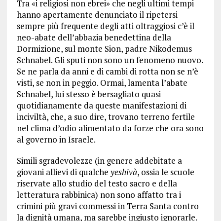
Tra «i religiosi non ebrei» che negli ultimi tempi
hanno apertamente denunciato il ripetersi
sempre più frequente degli atti oltraggiosi c’è il
neo-abate dell’abbazia benedettina della
Dormizione, sul monte Sion, padre Nikodemus
Schnabel. Gli sputi non sono un fenomeno nuovo.
Se ne parla da anni e di cambi di rotta non se n’è
visti, se non in peggio. Ormai, lamenta l’abate
Schnabel, lui stesso è bersagliato quasi
quotidianamente da queste manifestazioni di
inciviltà, che, a suo dire, trovano terreno fertile
nel clima d’odio alimentato da forze che ora sono
al governo in Israele.
Simili sgradevolezze (in genere addebitate a
giovani allievi di qualche
yeshivà
, ossia le scuole
riservate allo studio del testo sacro e della
letteratura rabbinica) non sono affatto tra i
crimini più gravi commessi in Terra Santa contro
la dignità umana, ma sarebbe ingiusto ignorarle.