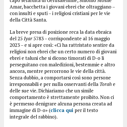
capo sefardita di Gerusalemme, Shlomo Moshe
Amar, bacchetta i giovani ebrei che oltraggiano –
con insulti e sputi – i religiosi cristiani per le vie
della Città Santa.
La breve presa di posizione reca la data ebraica
del 25
Iyar
5783 – corrispondente al 16 maggio
2023 – e si apre così: «Ci ha rattristato sentire da
religiosi non ebrei che un certo numero di giovani
ebrei e taluni che si dicono timorati di D-o li
perseguitano con maledizioni, bestemmie e altro
ancora, mentre percorrono le vie della città.
Senza dubbio, a comportarsi così sono persone
irresponsabili e per nulla osservanti della
Torah
e
delle sue vie. Dichiariamo che un simile
comportamento è strettamente proibito. Non ci
è permesso denigrare alcuna persona creata ad
immagine di D-o» (
clicca qui
per il testo
integrale del rabbino).