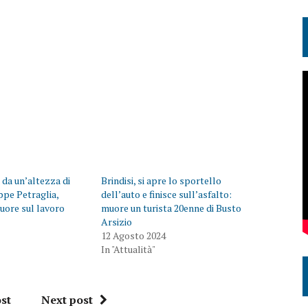
a da un’altezza di
Brindisi, si apre lo sportello
eppe Petraglia,
dell’auto e finisce sull’asfalto:
uore sul lavoro
muore un turista 20enne di Busto
Arsizio
12 Agosto 2024
In "Attualità"
st
Next post