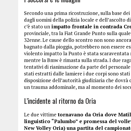
Secondo una prima ricostruzione, sulla base dei
dagli uomini della polizia locale e dell’ascolto d
c’è stato un
impatto frontale in contrada C
provinciale, tra la Fiat Grande Punto sulla qual
32enne. Le cause dello scontro non sono ancora s
bagnato dalla pioggia, potrebbero non essere est
violento impatto la Punto è stata scaraventata
mentre la Bmw è rimasta sulla strada. I due ragaz
tentativi di rianimazione da parte del personal
stati estratti dalle lamiere i due corpi sono stati
disposizione dell’autorità giudiziaria che dovrà c
un trauma addominale, ma al momento dei soccors
L’incidente al ritorno da Oria
Le due vittime
tornavano da Oria dove Matild
linguistico “Palumbo” e promessa del volley
New Volley Oria) una partita del campiona