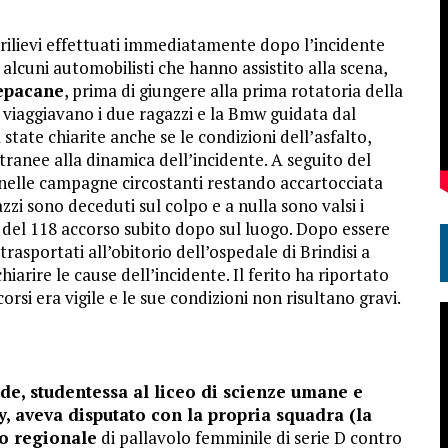
 rilievi effettuati immediatamente dopo l’incidente
i alcuni automobilisti che hanno assistito alla scena,
repacane
, prima di giungere alla prima rotatoria della
e viaggiavano i due ragazzi e la Bmw guidata dal
tate chiarite anche se le condizioni dell’asfalto,
ranee alla dinamica dell’incidente. A seguito del
 nelle campagne circostanti restando accartocciata
zi sono deceduti sul colpo e a nulla sono valsi i
e del 118 accorso subito dopo sul luogo. Dopo essere
 trasportati all’obitorio dell’ospedale di Brindisi a
hiarire le cause dell’incidente. Il ferito ha riportato
i era vigile e le sue condizioni non risultano gravi.
e, studentessa al liceo di scienze umane e
, aveva disputato con la propria squadra (la
to regionale
di pallavolo femminile di serie D contro