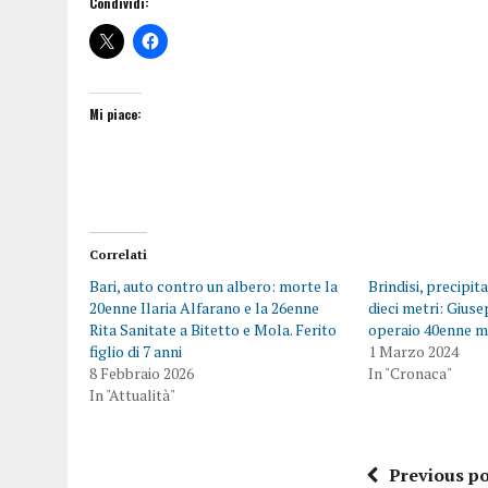
Condividi:
Mi piace:
Correlati
Bari, auto contro un albero: morte la
Brindisi, precipit
20enne Ilaria Alfarano e la 26enne
dieci metri: Gius
Rita Sanitate a Bitetto e Mola. Ferito
operaio 40enne m
figlio di 7 anni
1 Marzo 2024
8 Febbraio 2026
In "Cronaca"
In "Attualità"
Previous po