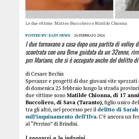
Le due vittime: Matteo Buccoliero e Matilde Chionna
POSTED BY:
EASY NEWS
26 FEBBRAIO 2024
I due tornavano a casa dopo una partita di volley d
scontrata con una Bmw guidata da un 32enne, rimast
pm Mariano, che si è occupato anche del delitto di
di
Cesare Bechis
Speranze e progetti di due giovani vite spezzati
di domenica 25 febbraio lungo la strada provinc
due vittime sono
Matilde Chionna, di 17 anni
Buccoliero, di Sava (Taranto)
, figlio unico 
tra gli altri, nel processo per il
delitto di Sara
sull’inquinamento dell’Ilva
. C’è ancora un fe
al “Perrino” di Brindisi.
I soccorsi e le indagini