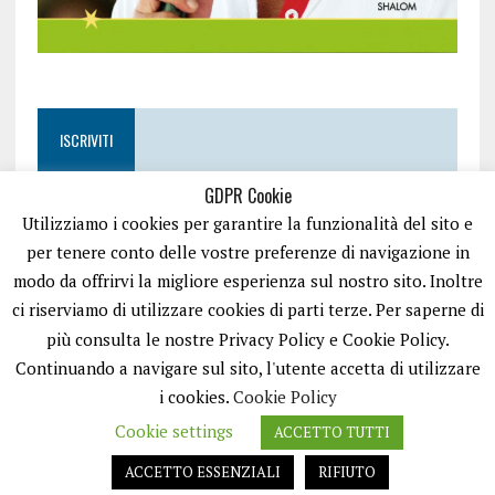
ISCRIVITI
GDPR Cookie
Utilizziamo i cookies per garantire la funzionalità del sito e
per tenere conto delle vostre preferenze di navigazione in
modo da offrirvi la migliore esperienza sul nostro sito. Inoltre
ci riserviamo di utilizzare cookies di parti terze. Per saperne di
più consulta le nostre Privacy Policy e Cookie Policy.
Continuando a navigare sul sito, l'utente accetta di utilizzare
i cookies.
Cookie Policy
Cookie settings
ACCETTO TUTTI
EASYNEWS24 È UN PORTALE GESTITO DA FRANCESCO TV - PARTITA IVA
08792490727 - TESTATA GIORNALISTICA REGISTRATA PRESSO IL TRIBUNALE
ACCETTO ESSENZIALI
RIFIUTO
DI TRANI RG N.256/2018 MOD.21/12/2023. TUTTI I DIRITTI RISERVATI.