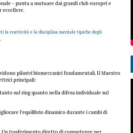
onale – punta a mutuare dai grandi club europei e
 eccellere.
i la reattività e la disciplina mentale tipiche degli
.
ividono pilastri biomeccanici fondamentali. Il Maestro
trici principali:
nto sul ring quanto nella difesa individuale sul
gliorare l’equilibrio dinamico durante i cambi di
:
Un trasferimento diretto di competenze per