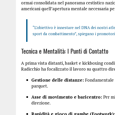
ormai consolidata nel panorama cestistico nazi
americani quell’apertura mentale necessaria per
“L’obiettivo è innestare nel DNA dei nostri atlet
sport da combattimento”, spiegano i promotori
Tecnica e Mentalità: I Punti di Contatto
A prima vista distanti, basket e kickboxing cond
Radicchio ha focalizzato il lavoro su quattro diret
Gestione delle distanze:
Fondamentale ta
parquet.
Asse di movimento e baricentro:
Per mi
direzione.
Rapidità e gioco di gambe (Footwork)