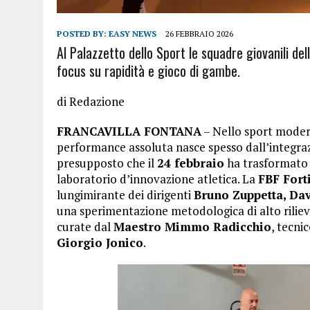
POSTED BY:
EASY NEWS
26 FEBBRAIO 2026
Al Palazzetto dello Sport le squadre giovanili de
focus su rapidità e gioco di gambe.
di Redazione
FRANCAVILLA FONTANA
– Nello sport moderno
performance assoluta nasce spesso dall’integraz
presupposto che il
24 febbraio
ha trasformato i
laboratorio d’innovazione atletica. La
FBF Fort
lungimirante dei dirigenti
Bruno Zuppetta, Da
una sperimentazione metodologica di alto rilievo
curate dal
Maestro Mimmo Radicchio
, tecni
Giorgio Jonico
.