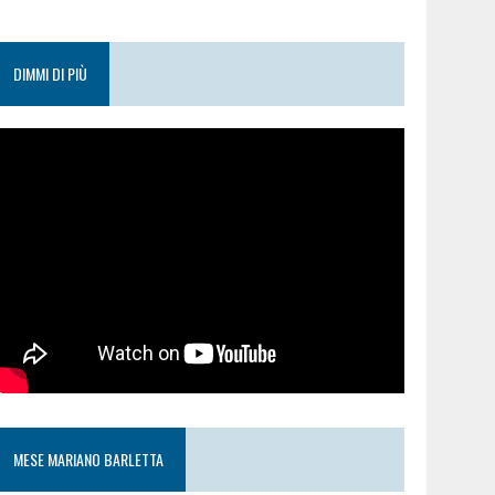
DIMMI DI PIÙ
MESE MARIANO BARLETTA