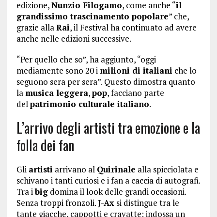
edizione,
Nunzio Filogamo
, come anche “
il
grandissimo trascinamento popolare
” che,
grazie alla
Rai
, il Festival ha continuato ad avere
anche nelle edizioni successive.
“Per quello che so”, ha aggiunto, “oggi
mediamente sono 20 i
milioni di italiani
che lo
seguono sera per sera”. Questo dimostra quanto
la
musica leggera
,
pop
, facciano parte
del
patrimonio culturale italiano
.
L’arrivo degli artisti tra emozione e la
folla dei fan
Gli
artisti
arrivano al
Quirinale
alla spicciolata e
schivano i tanti curiosi e i fan a caccia di autografi.
Tra i
big
domina il look delle grandi occasioni.
Senza troppi fronzoli.
J-Ax
si distingue tra le
tante giacche, cappotti e cravatte: indossa un