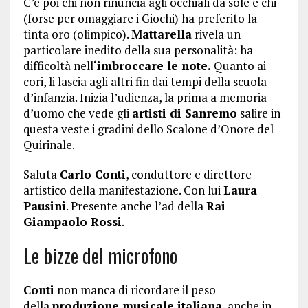
C’è poi chi non rinuncia agli occhiali da sole e chi
(forse per omaggiare i Giochi) ha preferito la
tinta oro (olimpico).
Mattarella
rivela un
particolare inedito della sua personalità: ha
difficoltà nell
‘imbroccare le note.
Quanto ai
cori, li lascia agli altri fin dai tempi della scuola
d’infanzia. Inizia l’udienza, la prima a memoria
d’uomo che vede gli
artisti di Sanremo
salire in
questa veste i gradini dello Scalone d’Onore del
Quirinale.
Saluta
Carlo Conti
, conduttore e direttore
artistico della manifestazione. Con lui
Laura
Pausini
. Presente anche l’ad della
Rai
Giampaolo Rossi
.
Le bizze del microfono
Conti
non manca di ricordare il peso
della
produzione musicale italiana
, anche in