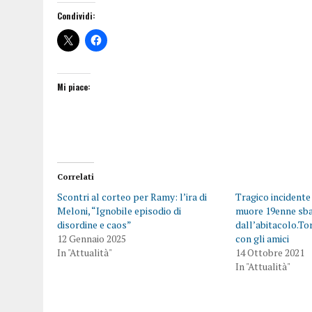
Condividi:
Mi piace:
Correlati
Scontri al corteo per Ramy: l’ira di
Tragico incidente
Meloni, “Ignobile episodio di
muore 19enne sba
disordine e caos”
dall’abitacolo.To
12 Gennaio 2025
con gli amici
In "Attualità"
14 Ottobre 2021
In "Attualità"