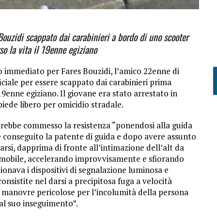
Bouzidi scappato dai carabinieri a bordo di uno scooter
so la vita il 19enne egiziano
so immediato per Fares Bouzidi, l’amico 22enne di
iciale per essere scappato dai carabinieri prima
19enne egiziano. Il giovane era stato arrestato in
iede libero per omicidio stradale.
vrebbe commesso la resistenza “ponendosi alla guida
e conseguito la patente di guida e dopo avere assunto
si, dapprima di fronte all’intimazione dell’alt da
omobile, accelerando improvvisamente e sfiorando
ionava i dispositivi di segnalazione luminosa e
nsistite nel darsi a precipitosa fuga a velocità
o manovre pericolose per l’incolumità della persona
 al suo inseguimento”.