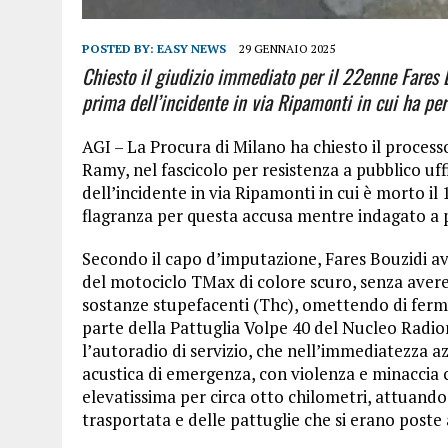
POSTED BY:
EASY NEWS
29 GENNAIO 2025
Chiesto il giudizio immediato per il 22enne Fares 
prima dell’incidente in via Ripamonti in cui ha per
AGI – La Procura di Milano ha chiesto il proces
Ramy, nel fascicolo per resistenza a pubblico uff
dell’incidente in via Ripamonti in cui è morto il 
flagranza per questa accusa mentre indagato a p
Secondo il capo d’imputazione, Fares Bouzidi a
del motociclo TMax di colore scuro, senza aver
sostanze stupefacenti (Thc), omettendo di fermar
parte della Pattuglia Volpe 40 del Nucleo Radi
l’autoradio di servizio, che nell’immediatezza az
acustica di emergenza, con violenza e minaccia co
elevatissima per circa otto chilometri, attuand
trasportata e delle pattuglie che si erano poste