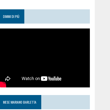
DIMMI DI PIÙ
MESE MARIANO BARLETTA