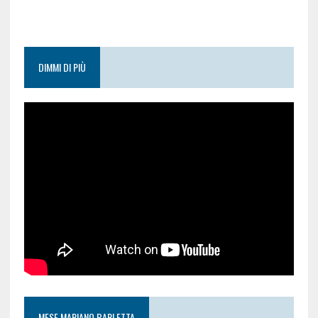
DIMMI DI PIÙ
MESE MARIANO BARLETTA