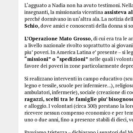
L‘agguato a Nadia non ha avuto testimoni. Nella
insegnanti, la missionaria vicentina
assisteva a
perché dormivano in un‘altra ala. La notizia de
Schio
, dove amici e conoscenti della donna si so
L’Operazione Mato Grosso
, di cui era tra l
a livello nazionale rivolto soprattutto ai giovani
piu’ poveri. In America Latina e’ presente – si le
“missioni” o “spedizioni”
nelle quali i volont
favore dei poveri in zone particolarmente depress
Si realizzano interventi in campo educativo (scuo
legno e tessile, scuole per infermiere…), religioso
ambulatori, infermerie), sociale (creazione di co
ragazzi, scelti tra le famiglie piu’ bisognos
e alloggio. I volontari (circa 300) prestano la lor
ricevere nessun compenso economico e per tempi
uno o due anni, fino a presenze stabili di dieci, 
Proviamo tristezza – dichiarano i senatori del 