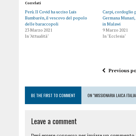
Correlati
Perù. Il Covid ha ucciso Luis
Carpi, cordoglio 
Bambarén, il vescovo del popolo
Germana Munari, 
delle baraccopoli
in Malawi
23 Marzo 2021
9 Marzo 2021
In "Attualità"
In "Ecclesia"
Previous po
BE THE FIRST TO COMMENT
ON "MISSIONARIA LAICA ITALI
Leave a comment
Devi essere
connesso
per inviare un commento.