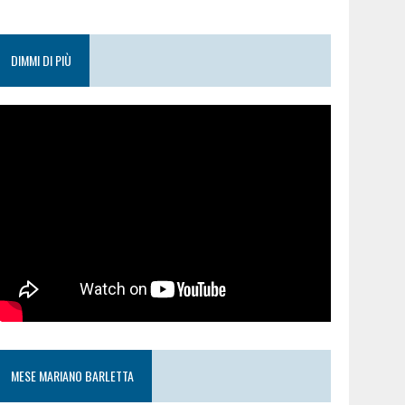
DIMMI DI PIÙ
MESE MARIANO BARLETTA