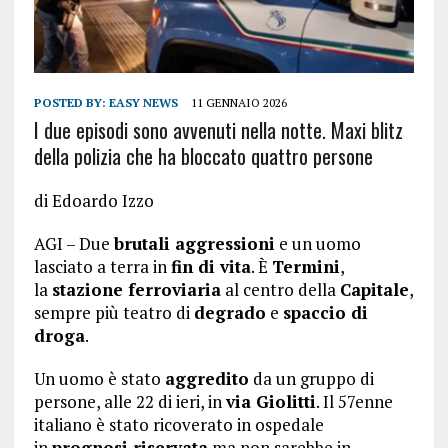
POSTED BY:
EASY NEWS
11 GENNAIO 2026
I due episodi sono avvenuti nella notte. Maxi blitz
della polizia che ha bloccato quattro persone
di Edoardo Izzo
AGI – Due
brutali aggressioni
e un uomo
lasciato a terra in
fin di vita
. È
Termini
,
la
stazione ferroviaria
al centro della
Capitale
,
sempre più teatro di
degrado
e
spaccio di
droga
.
Un uomo è stato
aggredito
da un gruppo di
persone, alle 22 di ieri, in
via Giolitti
. Il 57enne
italiano è stato ricoverato in ospedale
in
prognosi riservata
ma non sarebbe in