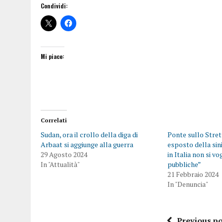
Condividi:
Mi piace:
Correlati
Sudan, ora il crollo della diga di
Ponte sullo Stret
Arbaat si aggiunge alla guerra
esposto della sini
29 Agosto 2024
in Italia non si v
In "Attualità"
pubbliche”
21 Febbraio 2024
In "Denuncia"
Previous po