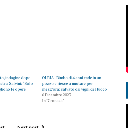
to, indagine dopo
OLBIA -Bimbo di 4 anni cade in un
stra. Salvini: “Solo
pozzo e riesce a nuotare per
ogliono le opere
mezz’ora: salvato dai vigili del fuoco
6 Dicembre 2023
In "Cronaca"
st
Next post