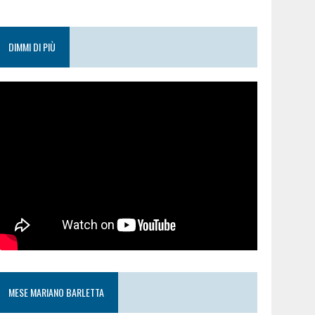
DIMMI DI PIÙ
MESE MARIANO BARLETTA