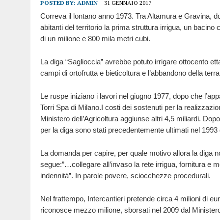
POSTED BY:
ADMIN
31 GENNAIO 2017
Correva il lontano anno 1973. Tra Altamura e Gravina, dove
abitanti del territorio la prima struttura irrigua, un baci
di un milione e 800 mila metri cubi.
La diga “Saglioccia” avrebbe potuto irrigare ottocento e
campi di ortofrutta e bieticoltura e l’abbandono della terra
Le ruspe iniziano i lavori nel giugno 1977, dopo che l’a
Torri Spa di Milano.I costi dei sostenuti per la realizzazione
Ministero dell’Agricoltura aggiunse altri 4,5 miliardi. Do
per la diga sono stati precedentemente ultimati nel 1993 
La domanda per capire, per quale motivo allora la diga n
segue:”…collegare all’invaso la rete irrigua, fornitura e
indennità”. In parole povere, sciocchezze procedurali.
Nel frattempo, Intercantieri pretende circa 4 milioni di eu
riconosce mezzo milione, sborsati nel 2009 dal Minister