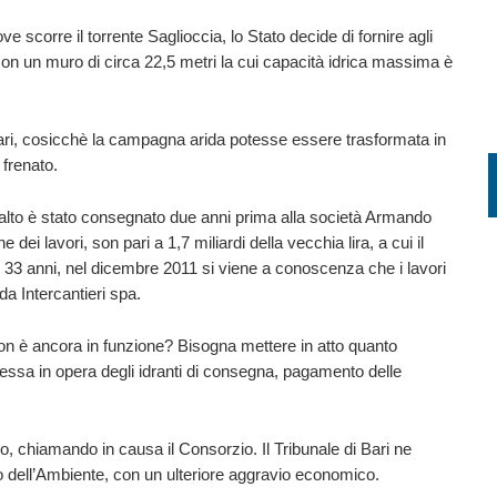
 scorre il torrente Saglioccia, lo Stato decide di fornire agli
no con un muro di circa 22,5 metri la cui capacità idrica massima è
ttari, cosicchè la campagna arida potesse essere trasformata in
 frenato.
ppalto è stato consegnato due anni prima alla società Armando
 dei lavori, son pari a 1,7 miliardi della vecchia lira, a cui il
po 33 anni, nel dicembre 2011 si viene a conoscenza che i lavori
da Intercantieri spa.
on è ancora in funzione? Bisogna mettere in atto quanto
 messa in opera degli idranti di consegna, pagamento delle
ro, chiamando in causa il Consorzio. Il Tribunale di Bari ne
o dell’Ambiente, con un ulteriore aggravio economico.