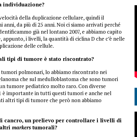
il
ta individuazione?
volume.
 velocità della duplicazione cellulare, quindi il
mi anni, da più di 25 anni. Noi ci siamo arrivati perché
identificammo già nel lontano 2007, e abbiamo capito
punto, i livelli, la quantità di ciclina D che c’è nelle
plicazione delle cellule.
li tipi di tumore è stato riscontrato?
i tumori polmonari, lo abbiamo riscontrato nei
melanoma che sul medulloblastoma che sono tumori
 un tumore pediatrico molto raro. Con diverse
1 è importante in tutti questi tumori e anche nel
nti altri tipi di tumore che però non abbiamo
di cancro, un prelievo per controllare i livelli di
ltri
markers
tumorali?