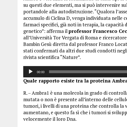
su questi due elementi, ma si può intervenire sul
portandole alla autodistruzione. “Qualora l’assen
accumulo di Ciclina D, venga individuata nelle 
farmaci specifici, già noti in terapia, la capacità
genetico”: afferma il
professor Francesco Ce
all’Università Tor Vergata di Roma e ricercator
Bambin Gesù diretta dal professor Franco Locatel
stati confermati da altri due studi condotti negl
rivista scientifica “Nature”.
Audio
00:00
Player
Quale rapporto esiste tra la proteina Ambra
R. – Ambra1 è una molecola in grado di controll
mutata o non è presente all’interno delle cellu
tumori, i livelli di una proteina che controlla la 
aumentano, e questo fa sì che i tumori si svil
velocemente il loro Dna.