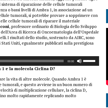
 sistema di riparazione delle cellule tumorali
za o bassi livelli di Ambra 1, in associazione ad un
cellule tumorali, si potrebbe provare a sopprimere con
 delle cellule tumorali di riparare il materiale
cconi
, professore ordinario di Biologia dello Sviluppo
e dell’Area di Ricerca di Oncoematologia dell’Ospedale
li. I risultati dello studio, sostenuto da AIRC, sono
i Stati Uniti, egualmente pubblicati sulla prestigiosa
Usa
00:00
i
 1 e la molecola Ciclina D?
tasti
freccia
are la vita di altre molecole. Quando Ambra 1 è
su/giù
le tumorali, e questo avviene in un buon numero di
per
velocità di moltiplicazione cellulare, la ciclina D,
aumentare
uppino molto rapidamente replicando molto
o
diminuire