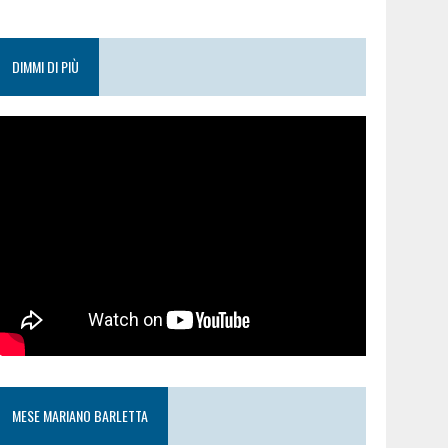
DIMMI DI PIÙ
MESE MARIANO BARLETTA