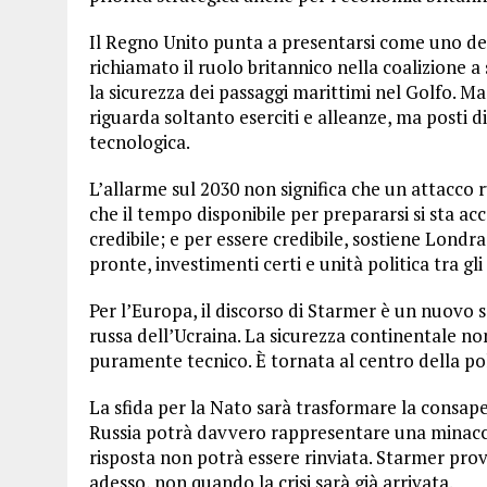
Il Regno Unito punta a presentarsi come uno dei 
richiamato il ruolo britannico nella coalizione a 
la sicurezza dei passaggi marittimi nel Golfo. Ma
riguarda soltanto eserciti e alleanze, ma posti di
tecnologica.
L’allarme sul 2030 non significa che un attacco rus
che il tempo disponibile per prepararsi si sta a
credibile; e per essere credibile, sostiene Lond
pronte, investimenti certi e unità politica tra gli 
Per l’Europa, il discorso di Starmer è un nuovo s
russa dell’Ucraina. La sicurezza continentale n
puramente tecnico. È tornata al centro della politi
La sfida per la Nato sarà trasformare la consapev
Russia potrà davvero rappresentare una minaccia 
risposta non potrà essere rinviata. Starmer prov
adesso, non quando la crisi sarà già arrivata.