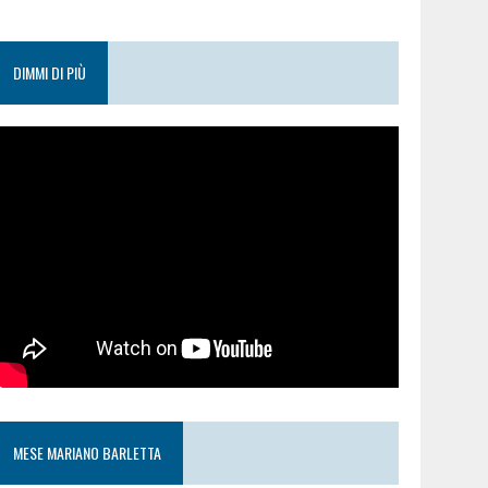
DIMMI DI PIÙ
MESE MARIANO BARLETTA