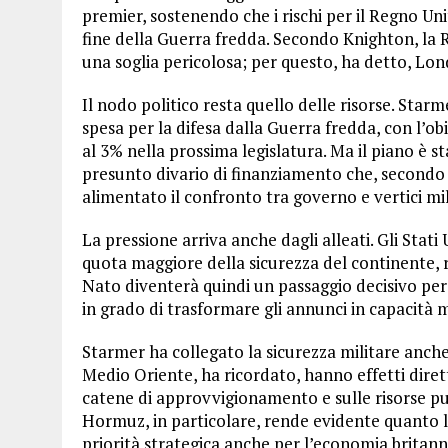
premier, sostenendo che i rischi per il Regno Un
fine della Guerra fredda. Secondo Knighton, la R
una soglia pericolosa; per questo, ha detto, Lo
Il nodo politico resta quello delle risorse. Sta
spesa per la difesa dalla Guerra fredda, con l’obi
al 3% nella prossima legislatura. Ma il piano è st
presunto divario di finanziamento che, secondo 
alimentato il confronto tra governo e vertici mil
La pressione arriva anche dagli alleati. Gli Stat
quota maggiore della sicurezza del continente, 
Nato diventerà quindi un passaggio decisivo per 
in grado di trasformare gli annunci in capacità mil
Starmer ha collegato la sicurezza militare anche 
Medio Oriente, ha ricordato, hanno effetti diretti
catene di approvvigionamento e sulle risorse pubb
Hormuz, in particolare, rende evidente quanto l
priorità strategica anche per l’economia britann