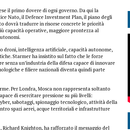
aese il primo dovere di ogni governo. Da qui la
ice Nato, il Defence Investment Plan, il piano degli
o dovrà tradurre in risorse concrete le priorità
 più capacità operative, maggiore prontezza al
autonomi.
o droni, intelligenza artificiale, capacità autonome,
iche. Starmer ha insistito sul fatto che le forze
 senza un’industria della difesa capace di innovare
ologiche e filiere nazionali diventa quindi parte
llarme. Per Londra, Mosca non rappresenta soltanto
ace di esercitare pressione su più livelli:
yber, sabotaggi, spionaggio tecnologico, attività della
tro spazi aerei, acque territoriali e infrastrutture
o, Richard Knighton, ha rafforzato il messaggio del