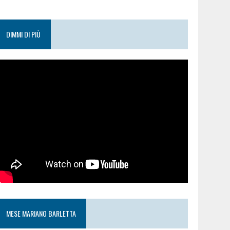
DIMMI DI PIÙ
MESE MARIANO BARLETTA