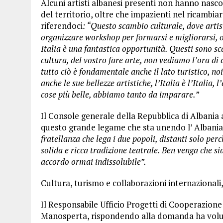
Alcuni artisti albanesi presenti non hanno nasc
del territorio, oltre che impazienti nel ricambiare 
riferendoci
: “
Questo scambio culturale, dove artis
organizzare workshop per formarsi e migliorarsi, o
Italia è una fantastica opportunità. Questi sono sc
cultura, del vostro fare arte, non vediamo l’ora di 
tutto ciò è fondamentale anche il lato turistico, no
anche le sue bellezze artistiche, l’Italia è l’Italia,
cose più belle, abbiamo tanto da imparare.”
Il Console generale della Repubblica di Albania 
questo grande legame che sta unendo l’ Albania 
fratellanza che lega i due popoli, distanti solo per
solida e ricca tradizione teatrale. Ben venga che sia
accordo ormai indissolubile”.
Cultura, turismo e collaborazioni internazional
Il Responsabile Ufficio Progetti di Cooperazion
Manosperta, rispondendo alla domanda ha voluto 