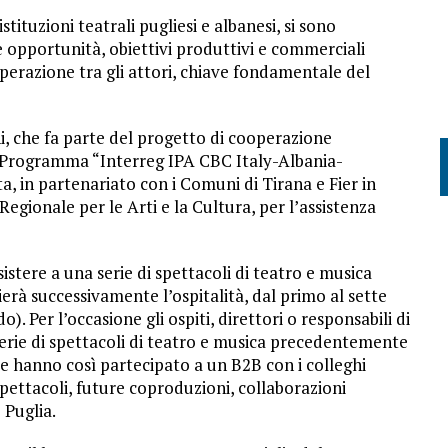
istituzioni teatrali pugliesi e albanesi, si sono
e opportunità, obiettivi produttivi e commerciali
perazione tra gli attori, chiave fondamentale del
rni, che fa parte del progetto di cooperazione
al Programma “Interreg IPA CBC Italy-Albania-
, in partenariato con i Comuni di Tirana e Fier in
Regionale per le Arti e la Cultura, per l’assistenza
istere a una serie di spettacoli di teatro e musica
erà successivamente l’ospitalità, dal primo al sette
). Per l’occasione gli ospiti, direttori o responsabili di
serie di spettacoli di teatro e musica precedentemente
e hanno così partecipato a un B2B con i colleghi
i spettacoli, future coproduzioni, collaborazioni
 Puglia.