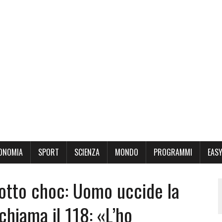
ONOMIA
SPORT
SCIENZA
MONDO
PROGRAMMI
EASY
sotto choc: Uomo uccide la
 chiama il 118: «L’ho