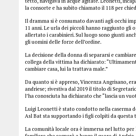
tetto, navigava in acque agitate. Leonetti, incapa
la consorte e ha subito chiamato il 118 per chie
Il dramma si è consumato davanti agli occhi impo
11 anni. Le urla dei piccoli hanno raggiunto gl
allertato i carabinieri. Sul luogo sono giunti anc
gli uomini delle forze dell’ordine.
La decisione della donna di separarsi e cambiare 
collega della vittima ha dichiarato: “Ultimamen
cambiare casa, lui la trattava male.”
Da quanto si è appreso, Vincenza Angrisano, er
andriese; rivestiva dal 2019 il titolo di Segreta
l’ha conosciuta ha dichiarato che “lascia un vuot
Luigi Leonetti è stato condotto nella caserma de
Asl Bat sta supportando i figli colpiti da questa 
La comunità locale ora è immersa nel lutto per 
familiare che segnerà a lungo il cuore di Andria.