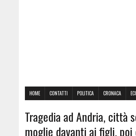
HOME
CONTATTI
POLITICA
CRONACA
EC
Tragedia ad Andria, città 
moglie davanti ai figli, poi