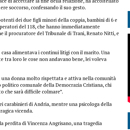
ce di accettare la fine della relazione, ha accoltellato
dere soccorso, confessando il suo gesto.
tenti dei due figli minori della coppia, bambini di 6 e
i operatori del 118, che hanno immediatamente
he il procuratore del Tribunale di Trani, Renato Nitti, e
casa alimentava i continui litigi con il marito. Una
te tra loro le cose non andavano bene, lei voleva
a una donna molto rispettata e attiva nella comunità
rio politico comunale della Democrazia Cristiana, chi
o che sarà difficile colmare”.
i carabinieri di Andria, mentre una psicologa della
tragica vicenda.
la perdita di Vincenza Angrisano, una tragedia