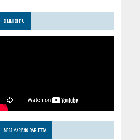
DIMMI DI PIÙ
MESE MARIANO BARLETTA