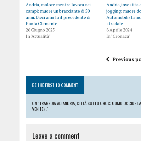
Andria, malore mentre lavora nei
Andria, investita
campi: muore un bracciante di 50
jogging: muore do
anni. Dieci anni fa il precedente di
Automobilista in
Paola Clemente
stradale
26 Giugno 2025
8 Aprile 2024
In "Attualità"
In "Cronaca"
Previous po
BE THE FIRST TO COMMENT
ON "TRAGEDIA AD ANDRIA, CITTÀ SOTTO CHOC: UOMO UCCIDE LA MO
VENITE»."
Leave a comment