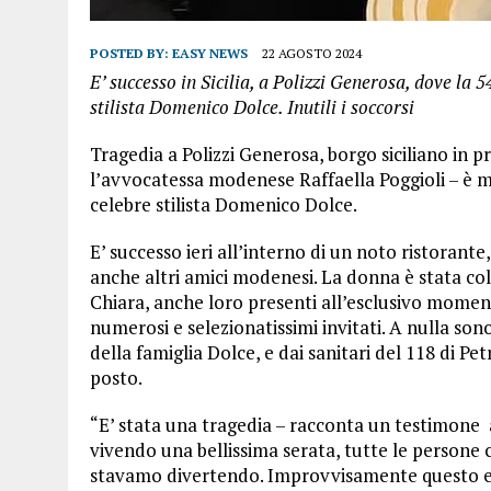
POSTED BY:
EASY NEWS
22 AGOSTO 2024
E’ successo in Sicilia, a Polizzi Generosa, dove l
stilista Domenico Dolce. Inutili i soccorsi
Tragedia a Polizzi Generosa, borgo siciliano in p
l’avvocatessa modenese Raffaella Poggioli – è m
celebre stilista Domenico Dolce.
E’ successo ieri all’interno di un noto ristorant
anche altri amici modenesi. La donna è stata co
Chiara, anche loro presenti all’esclusivo moment
numerosi e selezionatissimi invitati. A nulla sono
della famiglia Dolce, e dai sanitari del 118 di P
posto.
“E’ stata una tragedia – racconta un testimone
vivendo una bellissima serata, tutte le persone c
stavamo divertendo. Improvvisamente questo even