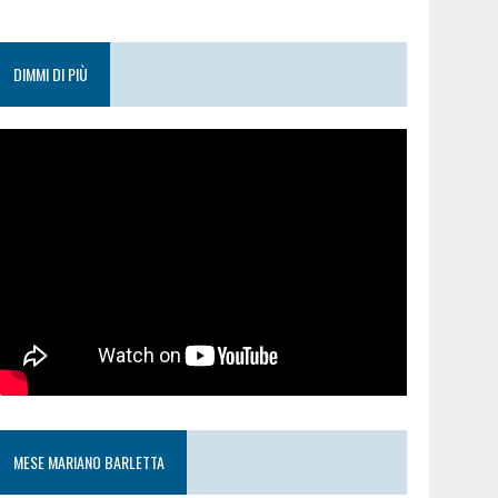
DIMMI DI PIÙ
MESE MARIANO BARLETTA