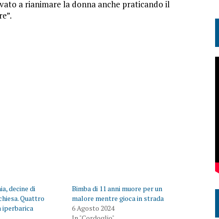
vato a rianimare la donna anche praticando il
re”.
ia, decine di
Bimba di 11 anni muore per un
 chiesa. Quattro
malore mentre gioca in strada
 iperbarica
6 Agosto 2024
In "Cordoglio"