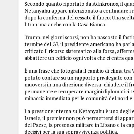
Secondo quanto riportato da Adnkronos, il quad
Netanyahu appare intenzionato a continuare i ra
dopo la conferma del cessate il fuoco. Una scel
l’Iran, ma anche con la Casa Bianca.
Trump, nei giorni scorsi, non ha nascosto il fastid
termine del G7, il presidente americano ha parl
criticato il ricorso sistematico alla forza, affer
abbattere un edificio ogni volta che ci entra qu
È una frase che fotografa il cambio di clima t
potuto contare su un rapporto privilegiato con
muoversi in una direzione diversa: chiudere il f
permanente e recuperare margini diplomatici. I
minaccia immediata per le comunità del nord e 
La pressione interna su Netanyahu è uno degli elem
Israele, il premier non può permettersi di appar
del Paese, la presenza militare in Libano e la cap
decisivi per la sua sopravvivenza politica.