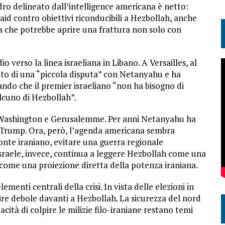
ro delineato dall’intelligence americana è netto:
id contro obiettivi riconducibili a Hezbollah, anche
ta che potrebbe aprire una frattura non solo con
io verso la linea israeliana in Libano. A Versailles, al
ato di una “piccola disputa” con Netanyahu e ha
mando che il premier israeliano “non ha bisogno di
alcuno di Hezbollah”.
ra Washington e Gerusalemme. Per anni Netanyahu ha
 Trump. Ora, però, l’agenda americana sembra
ronte iraniano, evitare una guerra regionale
sraele, invece, continua a leggere Hezbollah come una
come una proiezione diretta della potenza iraniana.
enti centrali della crisi. In vista delle elezioni in
ire debole davanti a Hezbollah. La sicurezza del nord
acità di colpire le milizie filo-iraniane restano temi