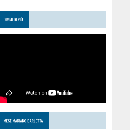
DIMMI DI PIÙ
MESE MARIANO BARLETTA