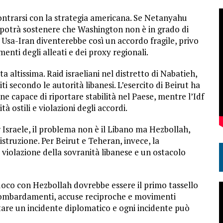
contrarsi con la strategia americana. Se Netanyahu
n potrà sostenere che Washington non è in grado di
 Usa-Iran diventerebbe così un accordo fragile, privo
nti degli alleati e dei proxy regionali.
a altissima. Raid israeliani nel distretto di Nabatieh,
i secondo le autorità libanesi. L’esercito di Beirut ha
ne capace di riportare stabilità nel Paese, mentre l’Idf
tà ostili e violazioni degli accordi.
er Israele, il problema non è il Libano ma Hezbollah,
distruzione. Per Beirut e Teheran, invece, la
 violazione della sovranità libanese e un ostacolo
l fuoco con Hezbollah dovrebbe essere il primo tassello
bombardamenti, accuse reciproche e movimenti
ntare un incidente diplomatico e ogni incidente può