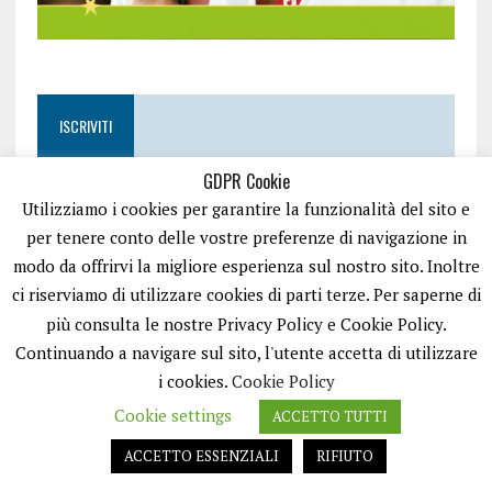
ISCRIVITI
GDPR Cookie
Utilizziamo i cookies per garantire la funzionalità del sito e
per tenere conto delle vostre preferenze di navigazione in
modo da offrirvi la migliore esperienza sul nostro sito. Inoltre
ci riserviamo di utilizzare cookies di parti terze. Per saperne di
più consulta le nostre Privacy Policy e Cookie Policy.
Continuando a navigare sul sito, l'utente accetta di utilizzare
i cookies.
Cookie Policy
Cookie settings
ACCETTO TUTTI
EASYNEWS24 È UN PORTALE GESTITO DA FRANCESCO TV - PARTITA IVA
08792490727 - TESTATA GIORNALISTICA REGISTRATA PRESSO IL TRIBUNALE
ACCETTO ESSENZIALI
RIFIUTO
DI TRANI RG N.256/2018 MOD.21/12/2023. TUTTI I DIRITTI RISERVATI.