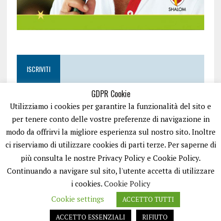
ISCRIVITI
GDPR Cookie
Utilizziamo i cookies per garantire la funzionalità del sito e
per tenere conto delle vostre preferenze di navigazione in
modo da offrirvi la migliore esperienza sul nostro sito. Inoltre
ci riserviamo di utilizzare cookies di parti terze. Per saperne di
più consulta le nostre Privacy Policy e Cookie Policy.
Continuando a navigare sul sito, l'utente accetta di utilizzare
i cookies.
Cookie Policy
Cookie settings
ACCETTO TUTTI
EASYNEWS24 È UN PORTALE GESTITO DA FRANCESCO TV - PARTITA IVA
08792490727 - TESTATA GIORNALISTICA REGISTRATA PRESSO IL TRIBUNALE
ACCETTO ESSENZIALI
RIFIUTO