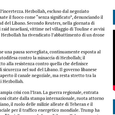
ll’incertezza. Hezbollah, escluso dal negoziato
ssate il fuoco come “senza significato”, denunciando il
ud del Libano. Secondo Reuters, nella giornata di
aid israeliani, vittime nel villaggio di Touline e avvisi
e Hezbollah ha rivendicato l’abbattimento di un drone
me una pausa sorvegliata, continuamente esposta al
 autodifesa contro la minaccia di Hezbollah; il
tto alla resistenza contro quella che definisce
di sicurezza nel sud del Libano. Il governo libanese
e aperto il canale negoziale, ma resta stretto tra la
di Hezbollah.
 ampia crisi con l’Iran. La guerra regionale, entrata
ioni citate dalla stampa internazionale, ruota attorno
ano, il ruolo delle milizie alleate di Teheran e il
ciale per il traffico energetico mondiale. Trump ha