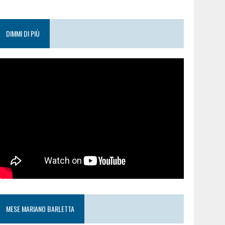
DIMMI DI PIÙ
MESE MARIANO BARLETTA