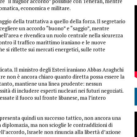
ere “il miglior accordo” possibile con Teheran, mentre
lomatica, economica e militare.
ggio della trattativa a quello della forza. Il segretario
scegliere un accordo “buono” e “saggio”, mentre
ll’area e rivendica un ruolo centrale nella sicurezza
ntro il traffico marittimo iraniano e le nuove
si riflette sui mercati energetici, sulle rotte
cata. Il ministro degli Esteri iraniano Abbas Araghchi
tre non è ancora chiaro quanto diretta possa essere la
tanto, mantiene una linea prudente: nessun
tà di includere esperti nucleari nei futuri negoziati.
cessate il fuoco sul fronte libanese, ma l’intero
ppresenta quindi un successo tattico, non ancora una
a diplomazia, ma non scioglie le contraddizioni di
l’accordo, Israele non rinuncia alla libertà d’azione