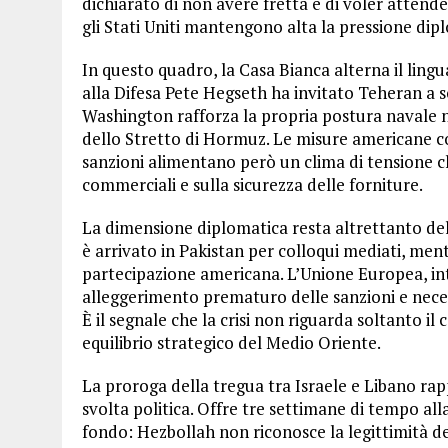
dichiarato di non avere fretta e di voler attend
gli Stati Uniti mantengono alta la pressione dip
In questo quadro, la Casa Bianca alterna il lingua
alla Difesa Pete Hegseth ha invitato Teheran a 
Washington rafforza la propria postura navale ne
dello Stretto di Hormuz. Le misure americane co
sanzioni alimentano però un clima di tensione che 
commerciali e sulla sicurezza delle forniture.
La dimensione diplomatica resta altrettanto deli
è arrivato in Pakistan per colloqui mediati, men
partecipazione americana. L’Unione Europea, in
alleggerimento prematuro delle sanzioni e necessi
È il segnale che la crisi non riguarda soltanto il 
equilibrio strategico del Medio Oriente.
La proroga della tregua tra Israele e Libano ra
svolta politica. Offre tre settimane di tempo all
fondo: Hezbollah non riconosce la legittimità del