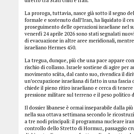
diretto tra Stati Uniti e Iran.
La proroga, tuttavia, nasce già sotto il segno de
formale e sostenuto dall’Iran, ha liquidato il ce
proseguimento delle operazioni israeliane nel s
venerdì 24 aprile 2026 sono stati segnalati nuovi r
di evacuazione in altre aree meridionali, mentr
israeliano Hermes 450.
La tregua, dunque, più che una pace appare co
rischio di collasso. Israele sostiene di agire per
movimento sciita, dal canto suo, rivendica il diri
un’occupazione israeliana di fatto in una fascia 
chiede il pieno ritiro israeliano e cerca di tener
pressione militare sul terreno e il peso politico 
Il dossier libanese è ormai inseparabile dalla più
nella sua ottava settimana secondo le ricostruz
a tre nodi principali: il programma nucleare irani
controllo dello Stretto di Hormuz, passaggio cru