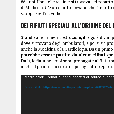
86 anni. Una delle vittime si trovava nel reparto
di Medicina. C’è un quarto anziano che è morto 
scoppiasse l’incendio.
DEI RIFIUTI SPECIALI ALL’ORIGINE DEL
Stando alle prime ricostruzioni, il rogo è diva
dove si trovano degli ambulatori, e poi si sia pr
anche la Medicina e la Cardiologia. Da un primo 
potrebbe essere partito da alcuni rifiuti spe
Da lì, le fiamme poi si sono propagate all’inter
anche il pronto soccorso) e poi agli altri reparti.
Video
Media error: Format(s) not supported or source(s) not 
Player
Scarica il file: https://www.dire.it/wp-content/uploads/2023/12/W