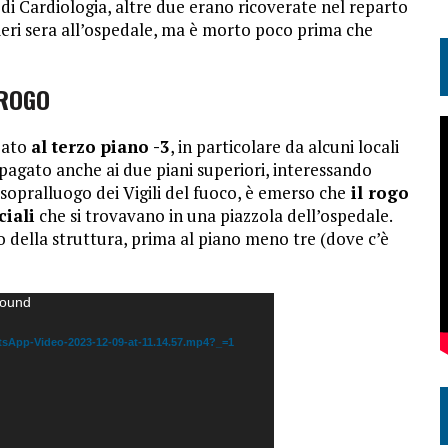
 di Cardiologia, altre due erano ricoverate nel reparto
ieri sera all’ospedale, ma è morto poco prima che
 ROGO
mpato
al terzo piano -3
, in particolare da alcuni locali
opagato anche ai due piani superiori, interessando
sopralluogo dei Vigili del fuoco, è emerso che
il rogo
ciali
che si trovavano in una piazzola dell’ospedale.
no della struttura, prima al piano meno tre (dove c’è
found
hatsApp-Video-2023-12-09-at-11.14.57.mp4?_=1