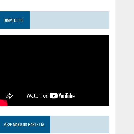
DIMMI DI PIÙ
MESE MARIANO BARLETTA