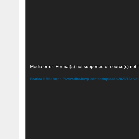
Video
Media error: Format(s) not supported or source(s) not 
Player
Scarica il file: https://www.dire.it/wp-content/uploads/2023/12/tiv