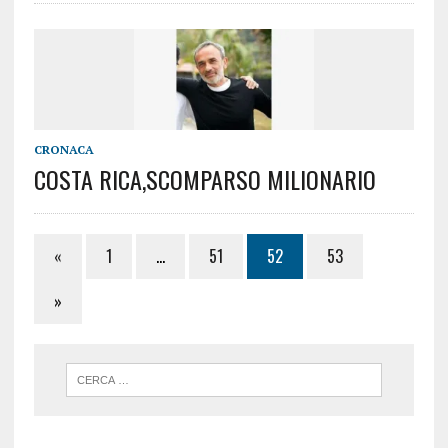
CRONACA
COSTA RICA,SCOMPARSO MILIONARIO
«
1
…
51
52
53
»