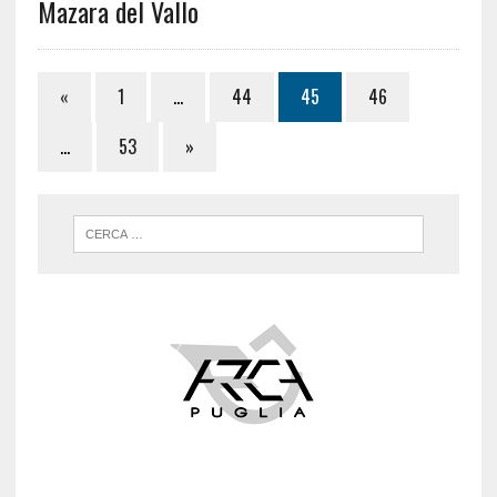
Mazara del Vallo
«
1
…
44
45
46
…
53
»