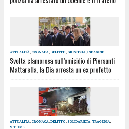
polizia ha arrestato un 55enne e il fratello
ATTUALITÀ
,
CRONACA
,
DELITTO
,
GIUSTIZIA
,
INDAGINE
Svolta clamorosa sull’omicidio di Piersanti
Mattarella, la Dia arresta un ex prefetto
ATTUALITÀ
,
CRONACA
,
DELITTO
,
SOLIDARIETÀ
,
TRAGEDIA
,
VITTIME