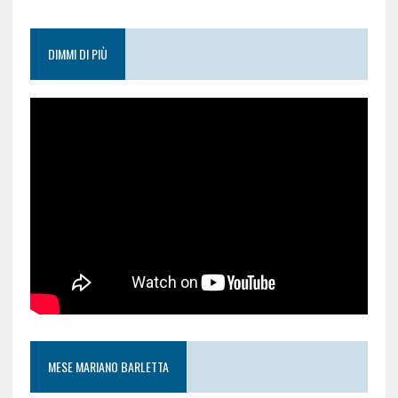
DIMMI DI PIÙ
MESE MARIANO BARLETTA