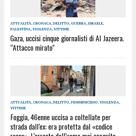
ATTUALITÀ
,
CRONACA
,
DELITTO
,
GUERRA
,
ISRAELE
,
PALESTINA
,
VIOLENZA
,
VITTIME
Gaza, uccisi cinque giornalisti di Al Jazeera.
“Attacco mirato”
ATTUALITÀ
,
CRONACA
,
DELITTO
,
FEMMINICIDIO
,
VIOLENZA
,
VITTIME
Foggia, 46enne uccisa a coltellate per
strada dall’ex: era protetta dal «codice
rosso». L’arresto dell’uomo mai eseguito