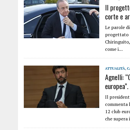
Il proget
corte e a
Le parole di
progettato d
Chiringuito,
come i…
ATTUALITÀ
,
C
Agnelli: 
europea”. 
Il presiden
commenta la
12 club eur
che supera 