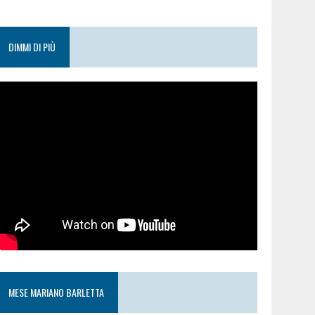
DIMMI DI PIÙ
MESE MARIANO BARLETTA