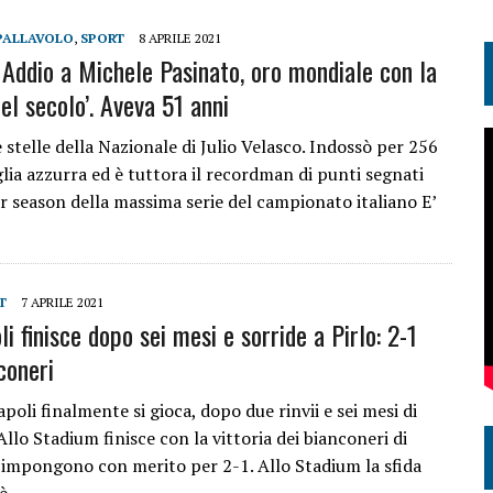
PALLAVOLO
,
SPORT
8 APRILE 2021
. Addio a Michele Pasinato, oro mondiale con la
el secolo’. Aveva 51 anni
 stelle della Nazionale di Julio Velasco. Indossò per 256
lia azzurra ed è tuttora il recordman di punti segnati
ar season della massima serie del campionato italiano E’
T
7 APRILE 2021
i finisce dopo sei mesi e sorride a Pirlo: 2-1
coneri
oli finalmente si gioca, dopo due rinvii e sei mesi di
llo Stadium finisce con la vittoria dei bianconeri di
si impongono con merito per 2-1. Allo Stadium la sfida