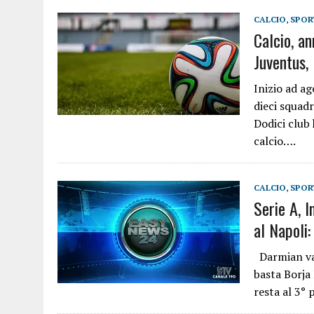
CALCIO
,
SPOR
Calcio, an
Juventus, 
Inizio ad ag
dieci squad
Dodici club
calcio….
CALCIO
,
SPOR
Serie A, 
al Napoli:
Darmian val
basta Borja
resta al 3°