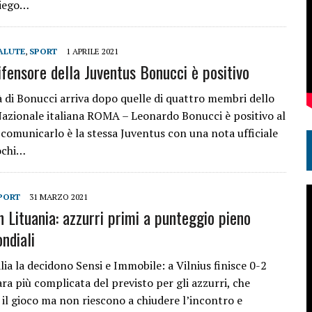
Diego…
ALUTE
,
SPORT
1 APRILE 2021
difensore della Juventus Bonucci è positivo
à di Bonucci arriva dopo quelle di quattro membri dello
 Nazionale italiana ROMA – Leonardo Bonucci è positivo al
 comunicarlo è la stessa Juventus con una nota ufficiale
ochi…
PORT
31 MARZO 2021
in Lituania: azzurri primi a punteggio pieno
ndiali
lia la decidono Sensi e Immobile: a Vilnius finisce 0-2
ra più complicata del previsto per gli azzurri, che
l gioco ma non riescono a chiudere l’incontro e