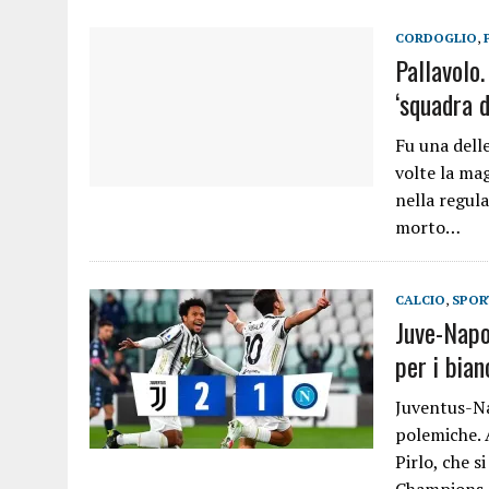
CORDOGLIO
,
Pallavolo
‘squadra d
Fu una delle
volte la mag
nella regul
morto…
CALCIO
,
SPOR
Juve-Napol
per i bian
Juventus-Nap
polemiche. A
Pirlo, che 