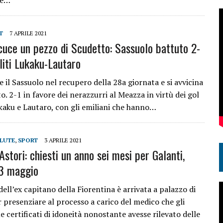
 è…
T
7 APRILE 2021
 cuce un pezzo di Scudetto: Sassuolo battuto 2-
oliti Lukaku-Lautaro
e il Sassuolo nel recupero della 28a giornata e si avvicina
o. 2-1 in favore dei nerazzurri al Meazza in virtù dei gol
ukaku e Lautaro, con gli emiliani che hanno…
LUTE
,
SPORT
3 APRILE 2021
stori: chiesti un anno sei mesi per Galanti,
 3 maggio
ll’ex capitano della Fiorentina è arrivata a palazzo di
r presenziare al processo a carico del medico che gli
 certificati di idoneità nonostante avesse rilevato delle