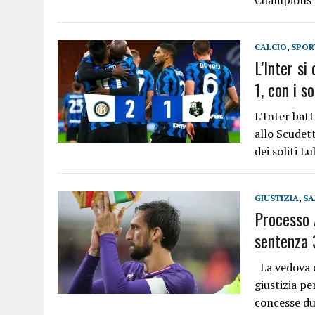
Champions
CALCIO
,
SPOR
L’Inter si
1, con i s
L’Inter batt
allo Scudett
dei soliti L
GIUSTIZIA
,
SA
Processo A
sentenza
La vedova de
giustizia pe
concesse due