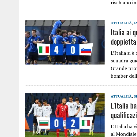
rischiano i
ATTUALITÀ
,
E
Italia ai 
doppietta
L’Italia si 
squadra gui
Grande prot
bomber del
ATTUALITÀ
,
S
L’Italia b
qualifica
L’Italia ha 
al Mondiale