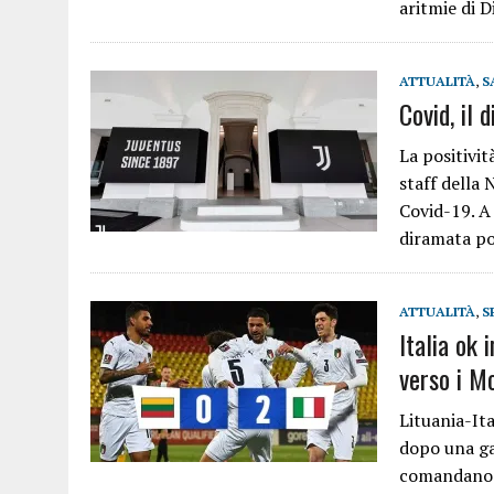
aritmie di 
ATTUALITÀ
,
S
Covid, il 
La positivit
staff della
Covid-19. A
diramata p
ATTUALITÀ
,
S
Italia ok 
verso i Mo
Lituania-Ita
dopo una ga
comandano i