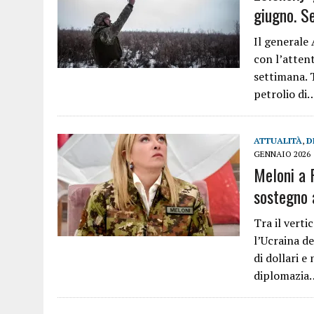
giugno. Se
Il generale 
con l’attent
settimana. T
petrolio di
ATTUALITÀ
,
D
GENNAIO 2026
Meloni a P
sostegno 
Tra il verti
l’Ucraina de
di dollari e
diplomazia