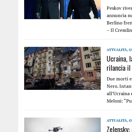
Peskov riven
annuncia nu
Berlino fre
– Il Cremli
ATTUALITÀ
,
G
Ucraina, l
rilancia i
Due morti e 
Nero. Intan
all’Ucraina
Meloni: “Pu
ATTUALITÀ
,
G
Zelensky: 