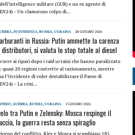
 dell’intelligence militare (GUR) e un ex agente di
EN24) – Un clamoroso colpo di…
UERRA
,
IN EVIDENZA
,
RUSSIA
,
UCRAINA
28 GIUGNO 2026
arburanti in Russia: Putin ammette la carenza
i distributori, si valuta lo stop totale al diesel
corre ai ripari dopo i raid ucraini che hanno paralizzato
e: quasi 20 regioni costrette al razionamento, mentre
 l’Occidente di voler destabilizzare il Paese di
EN24) – La crisi…
STERO
,
GUERRA
,
RUSSIA
,
UCRAINA
5 GIUGNO 2026
elo tra Putin e Zelensky: Mosca respinge il
accia, la guerra resta senza spiraglio
giorno del conflitto, Kiev e Mosca si scambiano 185