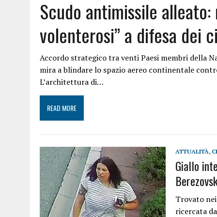
Scudo antimissile alleato: 
volenterosi” a difesa dei c
Accordo strategico tra venti Paesi membri della Nat
mira a blindare lo spazio aereo continentale contr
L’architettura di…
READ MORE
ATTUALITÀ
,
C
Giallo int
Berezovsk
Trovato nei 
ricercata d