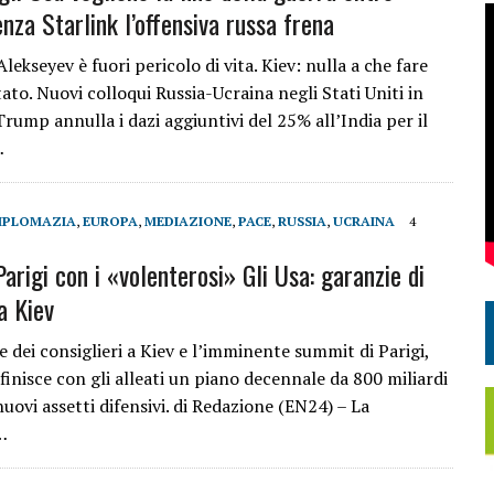
nza Starlink l’offensiva russa frena
Alekseyev è fuori pericolo di vita. Kiev: nulla a che fare
ato. Nuovi colloqui Russia-Ucraina negli Stati Uniti in
rump annulla i dazi aggiuntivi del 25% all’India per il
…
IPLOMAZIA
,
EUROPA
,
MEDIAZIONE
,
PACE
,
RUSSIA
,
UCRAINA
4
arigi con i «volenterosi» Gli Usa: garanzie di
a Kiev
ce dei consiglieri a Kiev e l’imminente summit di Parigi,
finisce con gli alleati un piano decennale da 800 miliardi
 nuovi assetti difensivi. di Redazione (EN24) – La
…