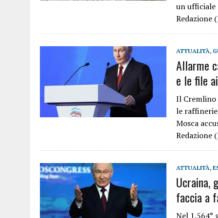
un ufficiale
Redazione (
ATTUALITÀ
,
G
Allarme c
e le file a
Il Cremlino 
le raffineri
Mosca accusa
Redazione (
ATTUALITÀ
,
E
Ucraina, g
faccia a f
Nel 1.564° 