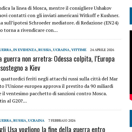
dica la linea di Mosca, mentre il consigliere Ushakov
ovi contatti con gli inviati americani Witkoff e Kushner.
na sull’ipotesi Schroeder mediatore. di Redazione (EN24)
no torna a rivendicare con…
UERRA
,
IN EVIDENZA
,
RUSSIA
,
UCRAINA
,
VITTIME
24 APRILE 2026
a guerra non arretra: Odessa colpita, l’Europa
l sostegno a Kiev
quattordici feriti negli attacchi russi sulla città del Mar
to l’Unione europea approva il prestito da 90 miliardi
 e il ventesimo pacchetto di sanzioni contro Mosca.
tin al G20?…
UERRA
,
RUSSIA
,
UCRAINA
7 FEBBRAIO 2026
gli Usa vogliono la fine della guerra entro