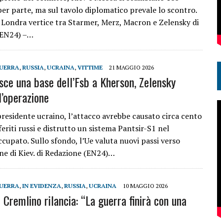
per parte, ma sul tavolo diplomatico prevale lo scontro.
Londra vertice tra Starmer, Merz, Macron e Zelensky di
(EN24) –…
UERRA
,
RUSSIA
,
UCRAINA
,
VITTIME
21 MAGGIO 2026
isce una base dell’Fsb a Kherson, Zelensky
l’operazione
presidente ucraino, l’attacco avrebbe causato circa cento
feriti russi e distrutto un sistema Pantsir-S1 nel
ccupato. Sullo sfondo, l’Ue valuta nuovi passi verso
one di Kiev. di Redazione (EN24)…
UERRA
,
IN EVIDENZA
,
RUSSIA
,
UCRAINA
10 MAGGIO 2026
l Cremlino rilancia: “La guerra finirà con una