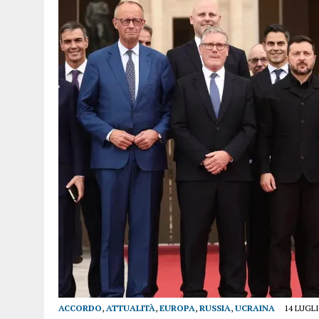
ACCORDO
,
ATTUALITÀ
,
EUROPA
,
RUSSIA
,
UCRAINA
14 LUGLI