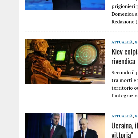
prigionieri 
Domenica a 
Redazione 
ATTUALITÀ
,
G
Kiev colp
rivendica 
Secondo il 
tra morti e 
territorio o
l’integrazi
ATTUALITÀ
,
G
Ucraina, i
vittoria”